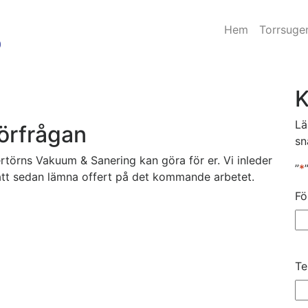
Hem
Torrsuge
K
Lä
örfrågan
sn
rtörns Vakuum & Sanering kan göra för er. Vi inleder
”
*
att sedan lämna offert på det kommande arbetet.
Fö
Te